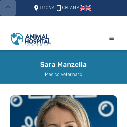
arrow_upward
place
phone_android
TROVA
CHIAMA
Sara Manzella
Medico Veterinario