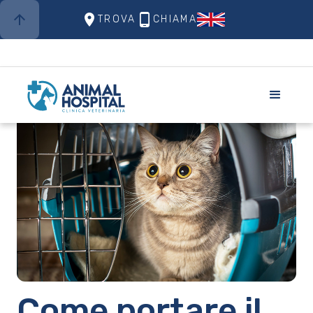
arrow_upward
place
phone_android
TROVA
CHIAMA
Come portare il