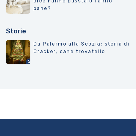
dice Fanno passta o fanno
pane?
Storie
Da Palermo alla Scozia: storia di
Cracker, cane trovatello