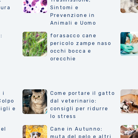
Cura
Sintomi e
Prevenzione in
Animali e Uomo
:
forasacco cane
pericolo zampe naso
occhi bocca e
orecchie
 i
Come portare il gatto
Colpo
dal veterinario:
igli e
consigli per ridurre
lo stress
del
Cane in Autunno:
muta del pelo e altri