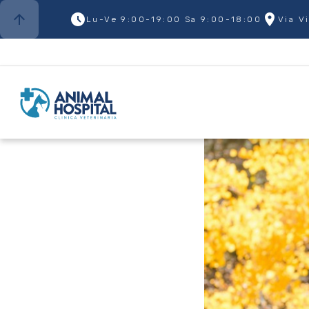
arrow_upward
access_time_filled
place
Lu-Ve 9:00-19:00 Sa 9:00-18:00
Via V