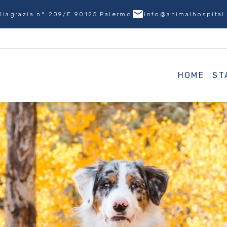
email
illagrazia n° 209/E 90125 Palermo
info@animalhospital.
HOME
ST