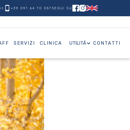
phone_android
it
+39 091 64 70 057
SEGUI SU
AFF
SERVIZI
CLINICA
UTILITÁ
CONTATTI