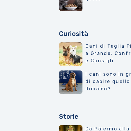
Curiosità
Cani di Taglia P
e Grande: Conf
e Consigli
I cani sono in g
di capire quello
diciamo?
Storie
Da Palermo alla