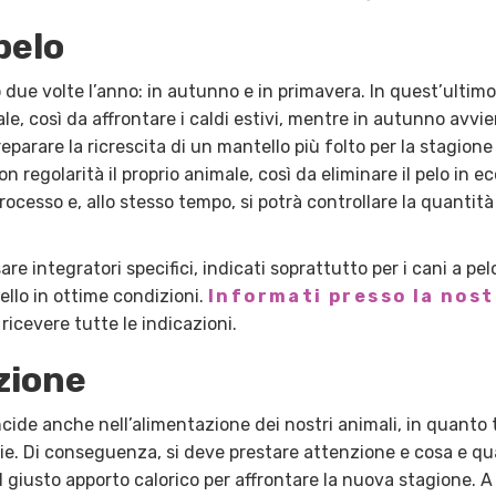
pelo
o due volte l’anno: in autunno e in primavera. In quest’ultimo c
le, così da affrontare i caldi estivi, mentre in autunno avvie
preparare la ricrescita di un mantello più folto per la stagion
n regolarità il proprio animale, così da eliminare il pelo in e
processo e, allo stesso tempo, si potrà controllare la quantità 
re integratori specifici, indicati soprattutto per i cani a pe
llo in ottime condizioni.
Informati presso la nost
ricevere tutte le indicazioni.
zione
incide anche nell’alimentazione dei nostri animali, in quanto
ie. Di conseguenza, si deve prestare attenzione e cosa e q
 il giusto apporto calorico per affrontare la nuova stagione. 