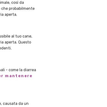
imale, così da
co che probabilmente
ia aperta.
sibile al tuo cane,
ria aperta. Questo
edenti.
nali - come la diarrea
per mantenere
e, causata da un