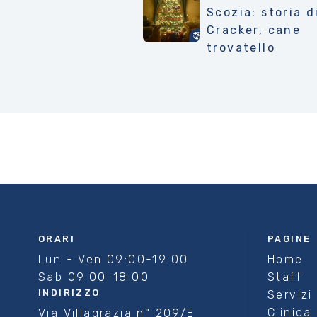
Scozia: storia d
Cracker, cane
trovatello
ORARI
PAGINE
Lun - Ven 09:00-19:00
Home
Sab 09:00-18:00
Staff
INDIRIZZO
Servizi
Clinica
Via Villagrazia n° 209/E