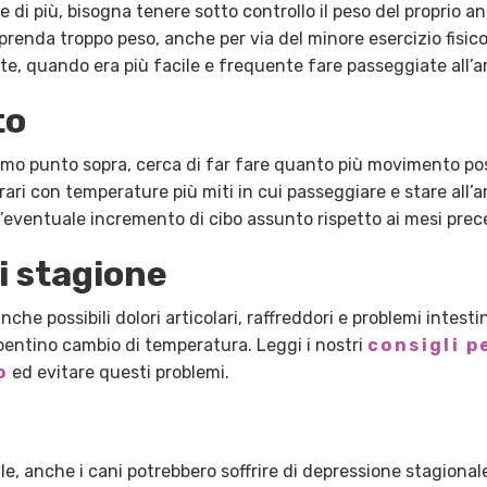
di più, bisogna tenere sotto controllo il peso del proprio an
prenda troppo peso, anche per via del minore esercizio fisi
ate, quando era più facile e frequente fare passeggiate all’ar
to
ltimo punto sopra, cerca di far fare quanto più movimento pos
ari con temperature più miti in cui passeggiare e stare all’a
 l’eventuale incremento di cibo assunto rispetto ai mesi prec
i stagione
che possibili dolori articolari, raffreddori e problemi intesti
repentino cambio di temperatura. Leggi i nostri
consigli 
o
ed evitare questi problemi.
e, anche i cani potrebbero soffrire di depressione stagional