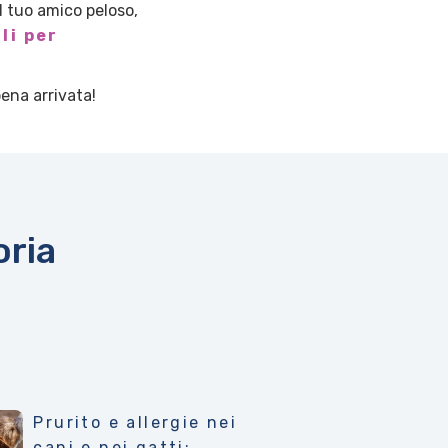
il tuo amico peloso,
li per
pena arrivata!
oria
Prurito e allergie nei
cani e nei gatti: