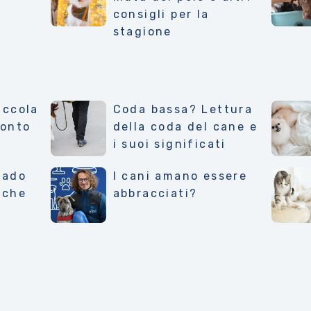
consigli per la
stagione
iccola
Coda bassa? Lettura
ronto
della coda del cane e
i suoi significati
rado
I cani amano essere
 che
abbracciati?