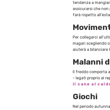
tendenza a mangiare 
assicurarsi che non 
farà rispetto all’est
Movimen
Per collegarci all’u
magari scegliendo or
aiuterà a bilanciare
Malanni d
Il freddo comporta an
- legati proprio al 
il cane al cald
Giochi
Nel periodo autunnal